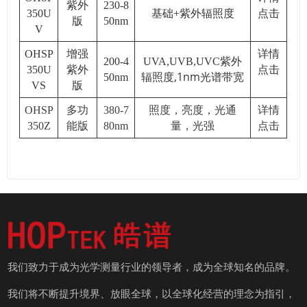
紫外
230-8
350U
基础
+
紫外辐照度
点击
版
50nm
V
OHSP
增强
详情
200-4
UVA,UVB,UVC紫外
350U
紫外
点击
,1nm光谱带宽
50nm
辐照度
VS
版
OHSP
多功
380-7
照度，亮度，光通
详情
350Z
能版
80nm
量，光强
点击
我们致力于成为光学测量行业的领导者，成为全球知名的品牌。
我们将不断提升境界、放眼全球，以全球化经营的理念为指引，