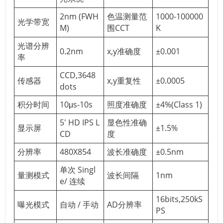
2nm (FWH
色温测量范
1000-100000
光学带宽
M)
围CCT
K
光谱分辨
0.2nm
x,y准确度
±0.001
率
CCD,3648
传感器
x,y重复性
±0.0005
dots
积分时间
10μs-10s
照度准确度
±4%(Class 1)
5' HD IPS L
显色性准确
显示屏
±1.5%
CD
度
分辨率
480X854
波长准确度
±0.5nm
单次 Singl
量测模式
波长间隔
1nm
e/ 连续
16bits,250kS
曝光模式
自动 / 手动
AD分辨率
PS