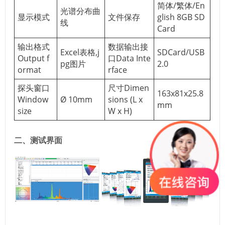
简体/繁体/En
光谱分布曲
显示模式
文件保存
glish 8GB SD
线
Card
输出格式
数据输出接
Excel表格,j
SDCard/USB
Output f
口Data Inte
pg图片
2.0
ormat
rface
探头窗口
尺寸Dimen
163x81x25.8
Window
Ø 10mm
sions (L x
mm
size
W x H)
二、测试界面