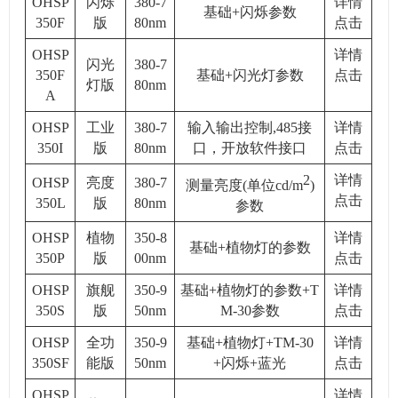
OHSP
闪烁
380-7
详情
基础
+
闪烁参数
350F
版
80nm
点击
OHSP
详情
闪光
380-7
350F
基础
+
闪光灯参数
点击
灯版
80nm
A
OHSP
工业
380-7
输入输出控制
,485
接
详情
350I
版
80nm
口，开放软件接口
点击
2
详情
OHSP
亮度
380-7
测量亮度
(
单位
cd/m
)
点击
350L
版
80nm
参数
OHSP
植物
350-8
详情
基础
+
植物灯的参数
350P
版
00nm
点击
OHSP
旗舰
350-9
基础
+
植物灯的参数
+T
详情
350S
版
50nm
M-30
参数
点击
OHSP
全功
350-9
基础
+
植物灯
+TM-30
详情
350SF
能版
50nm
+
闪烁
+
蓝光
点击
OHSP
详情