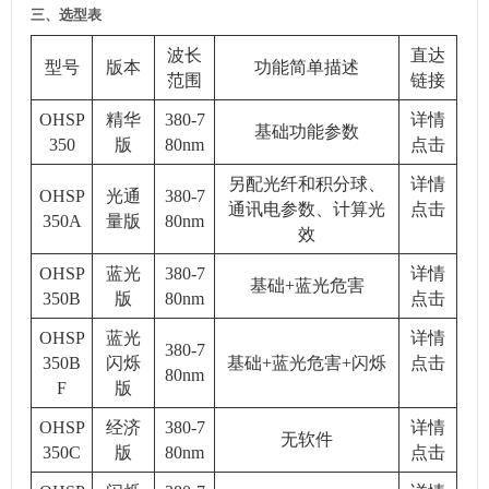
三、选型表
波长
直达
型号
版本
功能简单描述
范围
链接
OHSP
精华
380-7
详情
基础功能参数
350
版
80nm
点击
另配光纤和积分球、
详情
OHSP
光通
380-7
通讯电参数、计算光
点击
350A
量版
80nm
效
OHSP
蓝光
380-7
详情
基础
+
蓝光危害
350B
版
80nm
点击
OHSP
蓝光
详情
380-7
350B
闪烁
基础
+
蓝光危害
+
闪烁
点击
80nm
F
版
OHSP
经济
380-7
详情
无软件
350C
版
80nm
点击